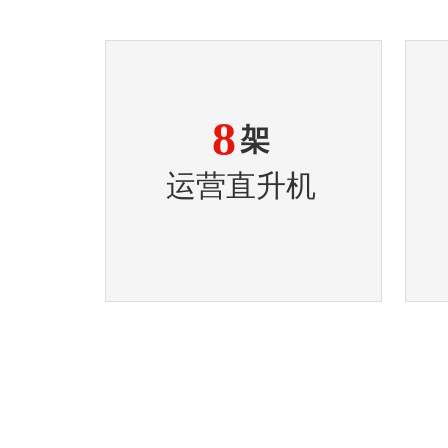
8
架
运营直升机