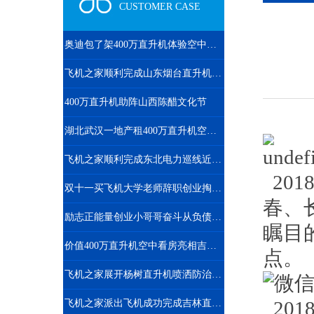
CUSTOMER CASE
奥迪包了架400万直升机体验空中飞行
飞机之家顺利完成山东烟台直升机航测
400万直升机助阵山西陈醋文化节
湖北武汉一地产租400万直升机空中看房
飞机之家顺利完成东北电力巡线近100小时作业
20
双十一买飞机大学老师辞职创业掏300万网上订购直升机
春、
励志正能量创业小哥哥奋斗从负债170万到8架直升机
瞩目
价值400万直升机空中看房亮相吉林通化一楼盘
点。
飞机之家展开杨树直升机喷洒防治杨小舟蛾
飞机之家派出飞机成功完成吉林直升机航测