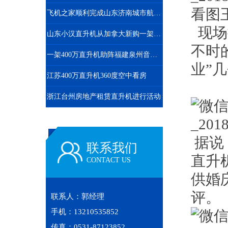
飞机之家顺利完成山东济南城市航空测绘
现场
山东小汉直升机从加拿大新购一架二手罗宾逊R44直升飞机
不时
一架400万直升机助阵福建泉州音乐节
业”
江苏400万直升机360度空中看房
浙江台州房地产租赁直升机进行活动
据说
联系我们
直升
CONTACT US
供婚
评。
联系人：郭经理
手机：13210535852
传真：0531-87123852