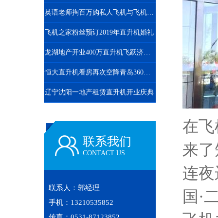
英语老师掏百万购私人飞机与飞机之家开展直升机租赁业务
飞机之家粉丝预订2019年直升机婚礼
龙湖地产开业400万直升机飞跃济南东CBD
恒大直升机看房再次空降青岛360度空中看楼盘
辽宁沈阳一地产租赁直升机开业庆典
在飞
联系我们
来了
CONTACT US
连夜
联系人：郭经理
国·
手机：13210535852
传真：0531-87123852