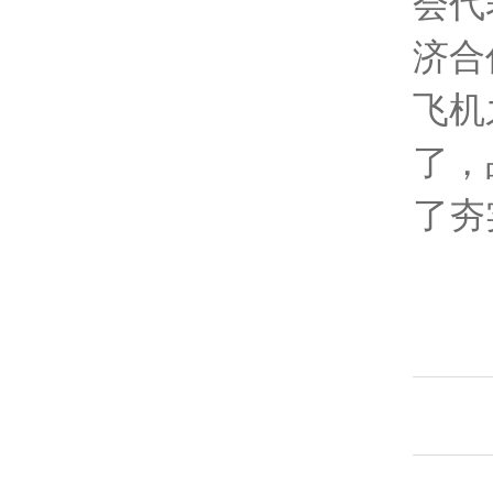
会代
济合
飞机
了，
了夯