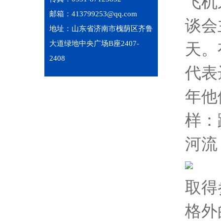
飞机
邮箱：413799253@qq.com
谈会
地址：山东省济南市槐荫区齐鲁
大道绿地中央广场B座2407-
天。
2408
代表
年他
样：
河流
取得
格外