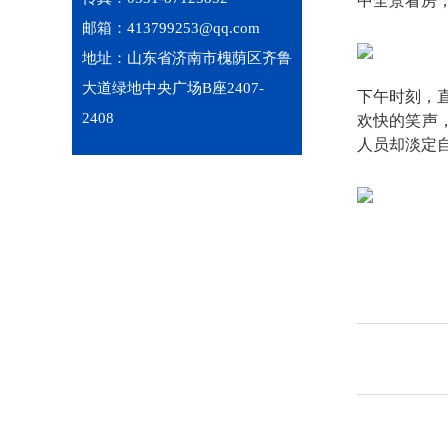
中全景看房
邮箱：413799253@qq.com
地址：山东省济南市槐荫区齐鲁
大道绿地中央广场B座2407-
下午时刻，
2408
欢快的笑声
人员却淡定