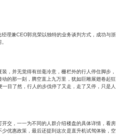
经理兼CEO郭兆荣以独特的业务谈判方式，成功与浙
房。
夏装，并无觉得有丝毫冷意，栅栏外的行人停住脚步，
转动的那一刻，腾空直上九万里，犹如巨雕展翅卷起狂
字便一目了然，行人的步伐停了又走，走了又停，只是人
可开交，一一为不同的人群介绍楼盘的具体详情，看房
不少优惠政策，最后还提到这次是直升机试驾体验，空