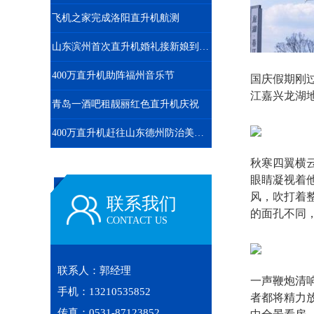
飞机之家完成洛阳直升机航测
山东滨州首次直升机婚礼接新娘到淄博中式直升机婚礼亮相
400万直升机助阵福州音乐节
国庆假期刚
江嘉兴龙湖地
青岛一酒吧租靓丽红色直升机庆祝
400万直升机赶往山东德州防治美国白蛾
秋寒四翼横
眼睛凝视着
风，吹打着
联系我们
的面孔不同
CONTACT US
联系人：郭经理
一声鞭炮清
手机：13210535852
者都将精力
传真：0531-87123852