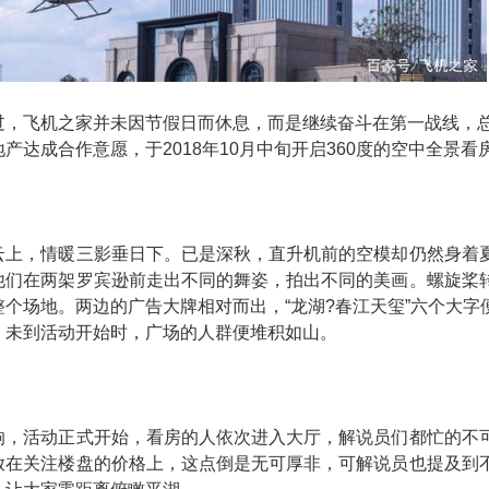
过，飞机之家并未因节假日而休息，而是继续奋斗在第一战线，总
产达成合作意愿，于2018年10月中旬开启360度的空中全景看
云上，情暖三影垂日下。已是深秋，直升机前的空模却仍然身着
他们在两架罗宾逊前走出不同的舞姿，拍出不同的美画。螺旋桨
整个场地。两边的广告大牌相对而出，“龙湖?春江天玺”六个大
，未到活动开始时，广场的人群便堆积如山。
响，活动正式开始，看房的人依次进入大厅，解说员们都忙的不
放在关注楼盘的价格上，这点倒是无可厚非，可解说员也提及到