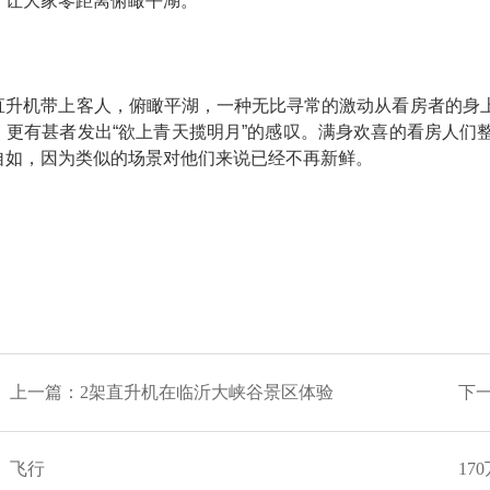
，让大家零距离俯瞰平湖。
直升机带上客人，俯瞰平湖，一种无比寻常的激动从看房者的身
，更有甚者发出“欲上青天揽明月”的感叹。满身欢喜的看房人们
自如，因为类似的场景对他们来说已经不再新鲜。
上一篇：
2架直升机在临沂大峡谷景区体验
下
飞行
17