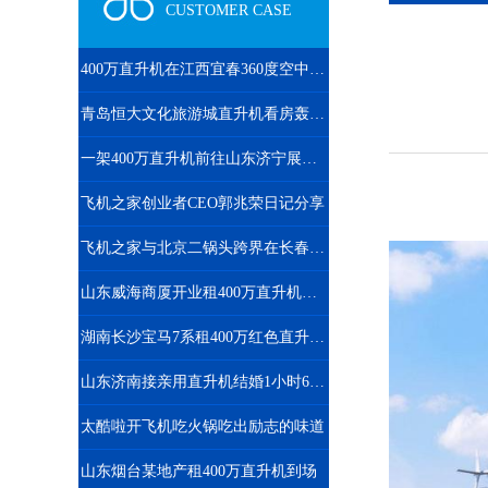
CUSTOMER CASE
400万直升机在江西宜春360度空中看房
青岛恒大文化旅游城直升机看房轰动全城
一架400万直升机前往山东济宁展开美国白蛾防治
飞机之家创业者CEO郭兆荣日记分享
飞机之家与北京二锅头跨界在长春开展飞行
山东威海商厦开业租400万直升机庆典舞狮子锣鼓喧天“年味”十足
湖南长沙宝马7系租400万红色直升机助阵
山东济南接亲用直升机结婚1小时6万6
太酷啦开飞机吃火锅吃出励志的味道
山东烟台某地产租400万直升机到场