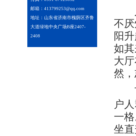
人们
邮箱：413799253@qq.com
地址：山东省济南市槐荫区齐鲁
不厌
大道绿地中央广场B座2407-
阳升
2408
如其
大厅
然，
下
户人
一格
坐直