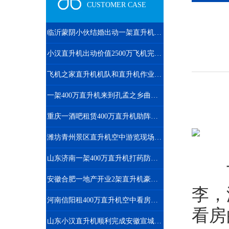
CUSTOMER CASE
临沂蒙阴小伙结婚出动一架直升机66辆车
小汉直升机出动价值2500万飞机完成2次马拉松直升机航拍直播
飞机之家直升机机队和直升机作业运输车辆
一架400万直升机来到孔孟之乡曲阜航空科普
重庆一酒吧租赁400万直升机助阵现场豪车云集
潍坊青州景区直升机空中游览现场人山人海
山东济南一架400万直升机打药防治春尺蠖
飞
安徽合肥一地产开业2架直升机豪车助阵
李，
河南信阳租400万直升机空中看房短视频600万播放
看房
山东小汉直升机顺利完成安徽宣城直升机航测作业