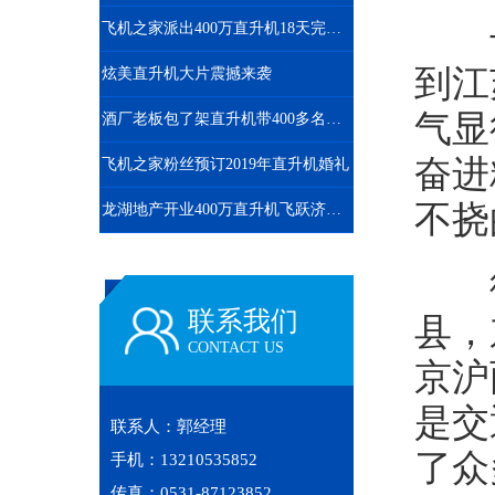
长
飞机之家派出400万直升机18天完成云南昆明直升机航测
到江
炫美直升机大片震撼来袭
气显
酒厂老板包了架直升机带400多名员工空中游览西柏坡
奋进
飞机之家粉丝预订2019年直升机婚礼
不挠
龙湖地产开业400万直升机飞跃济南东CBD
徐
县，
联系我们
CONTACT US
京沪
是交
联系人：郭经理
了众
手机：13210535852
传真：0531-87123852