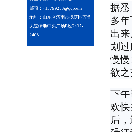
据悉
邮箱：413799253@qq.com
地址：山东省济南市槐荫区齐鲁
多年
大道绿地中央广场B座2407-
出来
2408
划过
慢慢
欲之
下午
欢快
后，