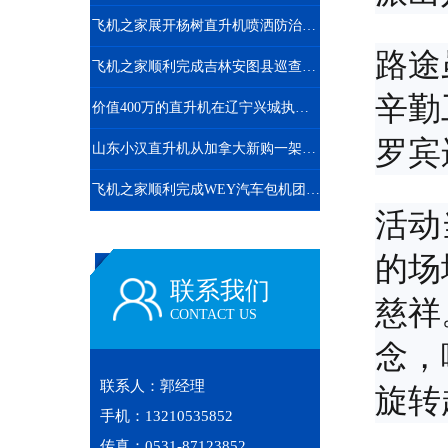
飞机之家展开杨树直升机喷洒防治杨小舟蛾
路途
飞机之家顺利完成吉林安图县巡查任务
辛勤
价值400万的直升机在辽宁兴城执行巡查任务
罗宾
山东小汉直升机从加拿大新购一架二手罗宾逊R44直升飞机
飞机之家顺利完成WEY汽车包机团建飞行
活动
的场
联系我们
慈祥
CONTACT US
念，
联系人：郭经理
旋转
手机：13210535852
传真：0531-87123852