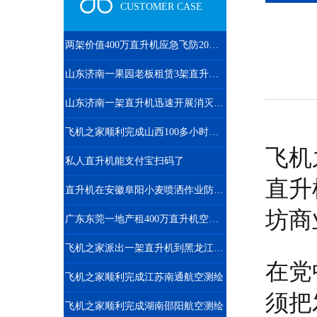
CUSTOMER CASE
两架价值400万直升机应急飞防20万亩小麦赤霉病
山东济南一果园老板租赁3架直升机开业庆典
山东济南一架直升机迅速开展消灭春尺蠖行动
飞机之家顺利完成山西100多小时直升机测绘
飞机
私人直升机能支付宝扫码了
直升
直升机在安徽阜阳小麦喷洒作业防治赤霉病
坊商
广东东莞一地产租400万直升机空中看房
飞机之家派出一架直升机到黑龙江齐齐哈尔执行为期半年任务
在党
飞机之家顺利完成江苏南通航空测绘
须把
飞机之家顺利完成湖南邵阳航空测绘